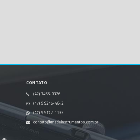
CONTATO
(47) 3465-0326
(47) 9 9245-4642
(47) 9 9172-1133
contato@medeinstrumentos.com.br
, ap.