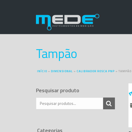
Tampão
INÍCIO
»
DIMENSIONAL
»
CALIBRADOR ROSCA PNP
»
TAMPÃO
Pesquisar produto
Categorias