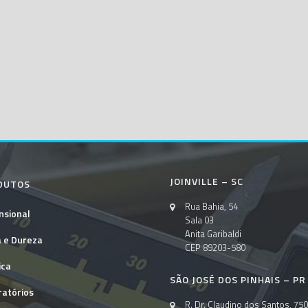
JOINVILLE – SC
DUTOS
Rua Bahia, 54
nsional
Sala 03
Anita Garibaldi
a e Dureza
CEP 89203-580
ica
SÃO JOSÉ DOS PINHAIS – PR
ratórios
R. Dr. Claudino dos Santos, 750