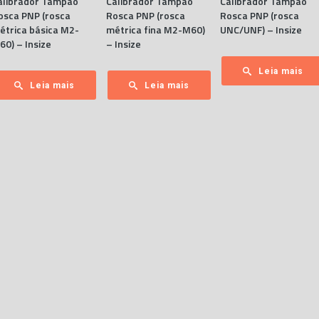
alibrador Tampão
Calibrador Tampão
Calibrador Tampão
osca PNP (rosca
Rosca PNP (rosca
Rosca PNP (rosca
étrica básica M2-
métrica fina M2-M60)
UNC/UNF) – Insize
60) – Insize
– Insize
Leia mais
Leia mais
Leia mais