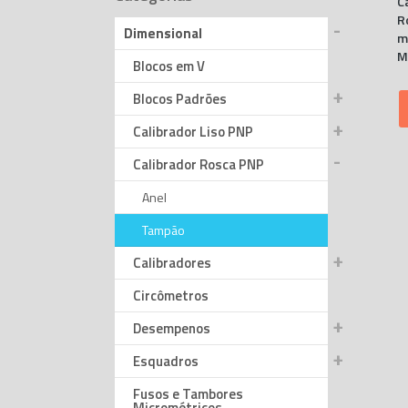
C
R
Dimensional
m
M
Blocos em V
Blocos Padrões
Calibrador Liso PNP
Calibrador Rosca PNP
Anel
Tampão
Calibradores
Circômetros
Desempenos
Esquadros
Fusos e Tambores
Micrométricos