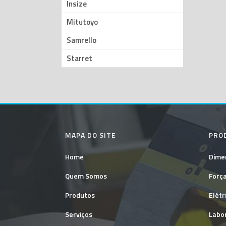
Insize
Mitutoyo
Samrello
Starret
MAPA DO SITE
PRO
Home
Dime
Quem Somos
Forç
Produtos
Elétr
Serviços
Labo