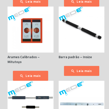
Leia mais
Leia mais
Arames Calibrados –
Barra padrão – Insize
Mitutoyo
Leia mais
Leia mais