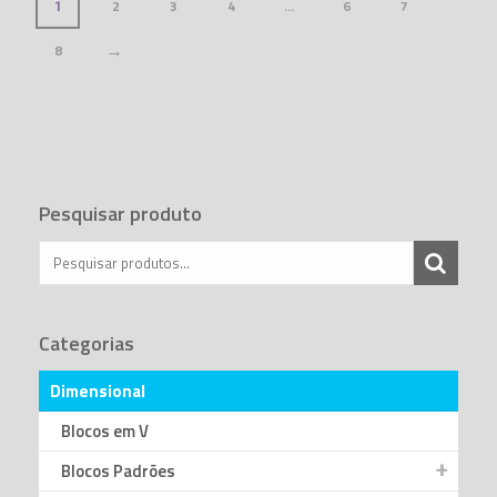
2
3
4
6
7
1
…
→
8
Exibindo 1–35 de 267 resultados
Pesquisar produto
Categorias
Dimensional
Blocos em V
Blocos Padrões