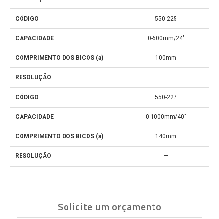
550-225
0-600mm/24″
100mm
—
550-227
0-1000mm/40″
140mm
—
Solicite um orçamento