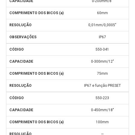
0-200mm/8″
60mm
0,01mm/0,0005″
IP67
550-341
0-300mm/12″
75mm
IP67 e função PRESET
550-223
0-450mm/18″
100mm
—