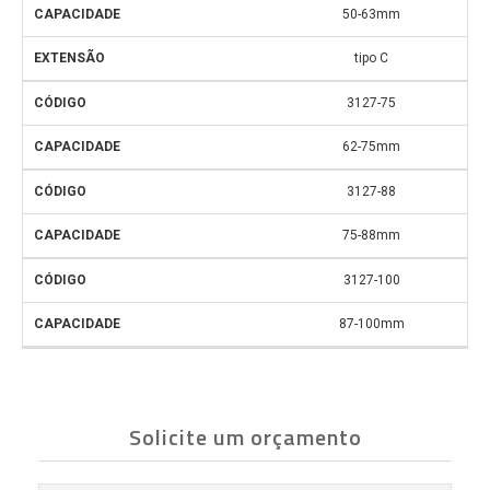
50-63mm
tipo C
3127-75
62-75mm
3127-88
75-88mm
3127-100
87-100mm
Solicite um orçamento