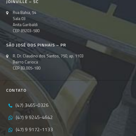
JOINVILLE – SC
Rua Bahia, 54
Sala 03
Anita Garibaldi
CEP 89203-580
SÃO JOSÉ DOS PINHAIS – PR
R. Dr. Claudino dos Santos, 750, ap. 1103
Bairro Carioca
CEP 83.005-180
CONTATO
(47) 3465-0326
(47) 9 9245-4642
(47) 9 9172-1133