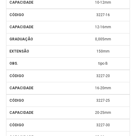
10-12mm
3227-16
12-16mm
0,005mm
150mm
tipo B
3227-20
16-20mm
3227-25
20-25mm
3227-30