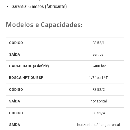
Garantia: 6 meses (fabricante)
Modelos e Capacidades:
FS 52/1
vertical
1-400 bar
1/8″ ou 1/4″
FS 52/2
horizontal
FS 52/4
horizontal c/ flange frontal